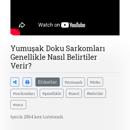
Yumuşak Doku Sarkomları
Genellikle Nasıl Belirtiler
Verir?
Etiketler
#yumuşak
#doku
#sarkomları
#genellikle
#nasıl
#belirtiler
#verir
İçerik 2564 kez listelendi