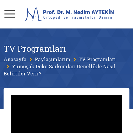
TV Programları
Anasayfa
Paylaşımlarım
TV Programları
Yumuşak Doku Sarkomları Genellikle Nasıl
Belirtiler Verir?