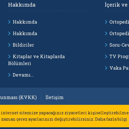
Hakkımda
İçerik ve
Hakkımda
Ortopedi
Hakkımda
Ortopedi
Bildiriler
Soru-Ce
Kitaplar ve Kitaplarda
TV Prog
Bölümleri
Vaka Pa
Devamı...
orunması (KVKK)
İletişim
 internet sitemize yapacağınız ziyaretleri kişiselleştirebilme
 zaman çerez ayarlarınızı değiştirebilirsiniz.
Daha fazla bilgi