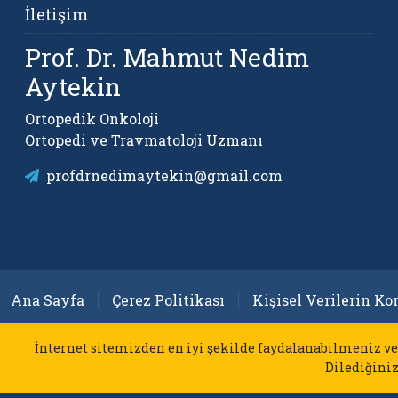
İletişim
Prof. Dr. Mahmut Nedim
Aytekin
Ortopedik Onkoloji
Ortopedi ve Travmatoloji Uzmanı
profdrnedimaytekin@gmail.com
Ana Sayfa
Çerez Politikası
Kişisel Verilerin K
İnternet sitemizden en iyi şekilde faydalanabilmeniz ve
Dilediğiniz