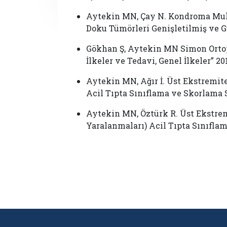
Aytekin MN, Çay N. Kondroma Mul
Doku Tümörleri Genişletilmiş ve 
Gökhan Ş, Aytekin MN Simon Ortope
İlkeler ve Tedavi, Genel İlkeler” 201
Aytekin MN, Ağır İ. Üst Ekstremi
Acil Tıpta Sınıflama ve Skorlama 
Aytekin MN, Öztürk R. Üst Ekstrem
Yaralanmaları) Acil Tıpta Sınıfla