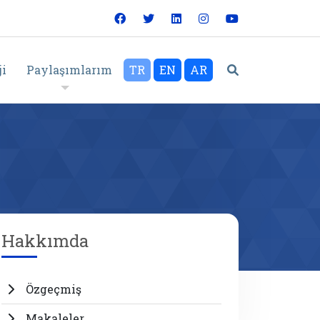
Ara
ji
Paylaşımlarım
TR
EN
AR
Hakkımda
Özgeçmiş
Makaleler