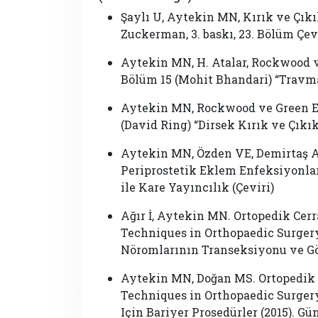
Şaylı U, Aytekin MN, Kırık ve Çıkık
Zuckerman, 3. baskı, 23. Bölüm Çevir
Aytekin MN, H. Atalar, Rockwood ve
Bölüm 15 (Mohit Bhandari) “Travma
Aytekin MN, Rockwood ve Green Eri
(David Ring) “Dirsek Kırık ve Çıkıkl
Aytekin MN, Özden VE, Demirtaş A,
Periprostetik Eklem Enfeksiyonları
ile Kare Yayıncılık (Çeviri)
Ağır İ, Aytekin MN. Ortopedik Cer
Techniques in Orthopaedic Surger
Nöromlarının Transeksiyonu ve Göm
Aytekin MN, Doğan MS. Ortopedik 
Techniques in Orthopaedic Surger
Için Bariyer Prosedürler (2015). Gü