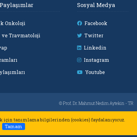
 Paylaşımlar
Sosyal Medya
k Onkoloji
Facebook
 ve Travmatoloji
Twitter
vap
Linkedin
ramları
Instagram
ylaşımları
Youtube
©
Prof. Dr. Mahmut Nedim Aytekin - TR
k için tanımlama bilgilerinden (cookies) faydalanıyoruz.
Tamam