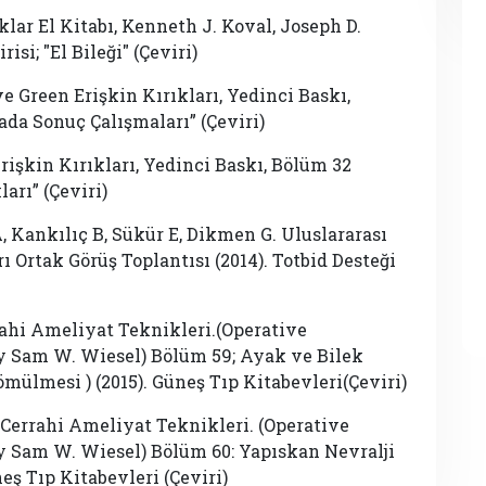
lar El Kitabı, Kenneth J. Koval, Joseph D.
isi; ″El Bileği″ (Çeviri)
 Green Erişkin Kırıkları, Yedinci Baskı,
da Sonuç Çalışmaları” (Çeviri)
şkin Kırıkları, Yedinci Baskı, Bölüm 32
arı” (Çeviri)
 Kankılıç B, Sükür E, Dikmen G. Uluslararası
 Ortak Görüş Toplantısı (2014). Totbid Desteği
rahi Ameliyat Teknikleri.(Operative
y Sam W. Wiesel) Bölüm 59; Ayak ve Bilek
ülmesi ) (2015). Güneş Tıp Kitabevleri(Çeviri)
Cerrahi Ameliyat Teknikleri. (Operative
y Sam W. Wiesel) Bölüm 60: Yapıskan Nevralji
neş Tıp Kitabevleri (Çeviri)